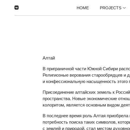
HOME
PROJECTS
Алтай
В приграничной части Южной Сибири распо
Религиозные верования старообрядцев и д
и конфессиональную насыщенность этого 
Присоединение алтайских земель к Российс
пространства. Новые экономические отнош
колоритом, является основным видом дея
В последнее время роль Алтая приобрела 
потребность поиска таких символов, котор
с землей и природой, стал местом духовн