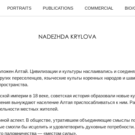
PORTRAITS
PUBLICATIONS
COMMERCIAL
BIO
ложен Алтай. Цивилизации и культуры наслаивались и соединял
ругих переселенцев, языческие культы коренных народов и ша
пространства.
кой империи в 18 веке, советская история образовали новые ку
ения вынуждают население Алтая приспосабливаться к ним. Ра
тельности местных жителей.
иной аспект. В обществе, утратившем объединяющие смыслы по
ые смогли бы исцелить и удовлетворить духовные потребности.
ого паломничества — «местом силы».